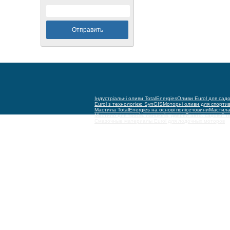
Індустріальні оливи TotalEnergies
Оливи Eurol для садо
Eurol з технологією SynGIS
Моторні оливи для спорти
Мастила TotalEnergies на основі полісечовини
Мастила 
Мастило для тросів, ланцюгів, дверей авто, садової т
Смазочные материалы Eurol для лодочных моторов