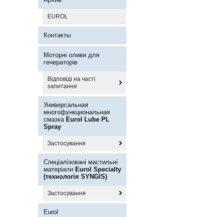
EUROL
Контакты
Моторні оливи для
генераторів
Відповіді на часті
запитання
Универсальная
многофункциональная
смазка
Eurol Lube PL
Spray
Застосування
Спеціалізовані мастильні
матеріали
Eurol Specialty
(технологія SYNGIS)
Застосування
Eurol