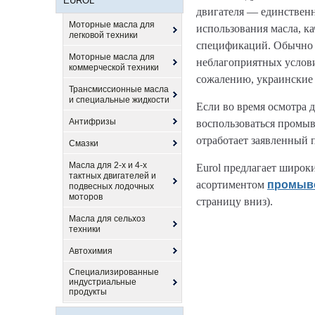
EUROL
двигателя — единственн
Моторные масла для
использования масла, к
легковой техники
спецификаций. Обычно р
Моторные масла для
неблагоприятных услови
коммерческой техники
сожалению, украинские 
Трансмиссионные масла
и специальные жидкости
Если во время осмотра 
Антифризы
воспользоваться промыв
отработает заявленный 
Смазки
Масла для 2-х и 4-х
Eurol предлагает широк
тактных двигателей и
асортиментом
промыво
подвесных лодочных
моторов
страницу вниз).
Масла для сельхоз
техники
Автохимия
Специализированные
индустриальные
продукты