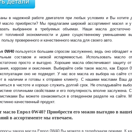
ваны в надежной работе двигателя при любых условиях и Вы хотите 
 масло приобрести? Мы предлагаем широкий ассортимент масел и у
казать выбранное в требуемых объемах. Наши масла достаточно
ют топливной экономичности и даже существенному уменьшению вы
 пользу проверенного и качественного масла для своего авто.
ол 0W40
пользуется большим спросом заслуженно, ведь оно обладает 
льным составом и низкой испаряемостью. Использовать масло о
остаточно просто и выгодно. Хорошие масла обеспечивают защиту от
ания, коррозии и окисления. Выбирайте себе такое масло, как Еврол 
ксплуатации оно не подведет. У нас все масла из выбора на сайте с
ют в наличии и готовы к отправке клиенту. С нашими маслами Ваш д
няться в чистоте и хорошо служить долгий срок. Не откладывайте выб
истине отличными свойствами и его популярность вполне заслужена. 
еристиками Вы можете ознакомиться в отведенном разделе на сайте. 
истинно качественный продукт.
т масло Еврол 0W40? Приобрести его можно выгодно в нашей
ний в ассортименте мы отвечаем.
просы заказа масла Еврол 0W40 Вы можете в телефонном режиме. К ка