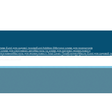
иви Eurol для садової техніки
Eurol Additive-S
Моторні оливи для генераторів
 оливи для спортивних авто
Мастила та оливи для харчової промисловості
олісечовини
Мастила для промисловості Total Ceran (TotalEnergies)
Масло Eurol для садовой т
ей авто, садової техніки та побутових застосувань
Eurol Lube PL Spray
Індустріальні оливи E
лодочных моторов