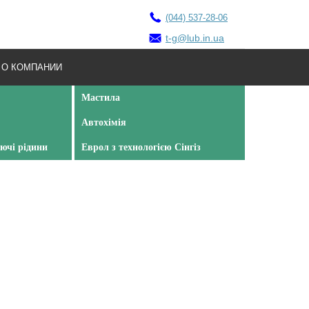
(044) 537-28-06
t-g@lub.in.ua
О КОМПАНИИ
Мастила
Автохімія
ючі рідини
Еврол з технологією Сінгіз