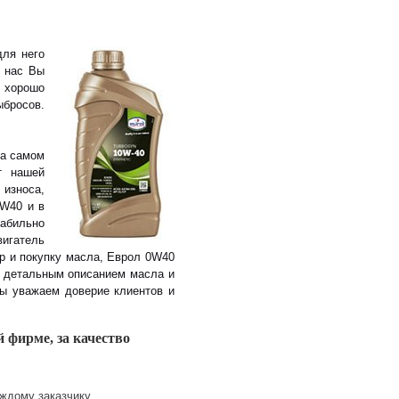
для него
 нас Вы
 хорошо
бросов.
на самом
т нашей
 износа,
0W40 и в
табильно
вигатель
ор и покупку масла, Еврол 0W40
С детальным описанием масла и
Мы уважаем доверие клиентов и
 фирме, за качество
ждому заказчику