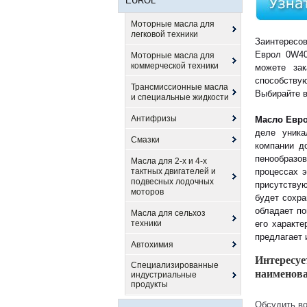
EUROL
Моторные масла для
легковой техники
Заинтересо
Еврол 0W40
Моторные масла для
коммерческой техники
можете за
способству
Трансмиссионные масла
Выбирайте в
и специальные жидкости
Антифризы
Масло Евр
деле уника
Смазки
компании д
пенообразов
Масла для 2-х и 4-х
тактных двигателей и
процессах э
подвесных лодочных
присутству
моторов
будет сохра
обладает по
Масла для сельхоз
техники
его характ
предлагает 
Автохимия
Интересуе
Специализированные
наименова
индустриальные
продукты
Обсудить во