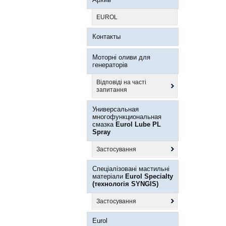
EUROL
Контакты
Моторні оливи для
генераторів
Відповіді на часті
запитання
Универсальная
многофункциональная
смазка
Eurol Lube PL
Spray
Застосування
Спеціалізовані мастильні
матеріали
Eurol Specialty
(технологія SYNGIS)
Застосування
Eurol