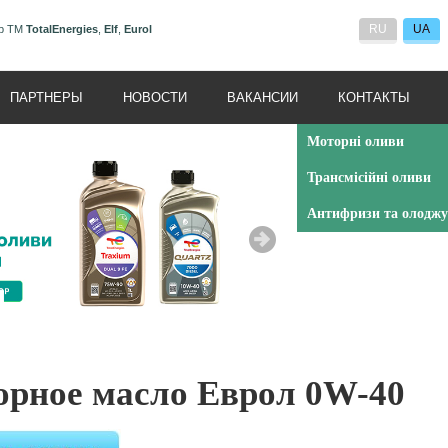
RU
UA
ор ТМ
TotalEnergies
,
Elf
,
Eurol
ПАРТНЕРЫ
НОВОСТИ
ВАКАНСИИ
КОНТАКТЫ
Моторні оливи
Трансмісійні оливи
Антифризи та олоджу
рное масло Еврол 0W-40