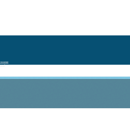
ехники
urol