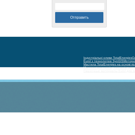
Індустріальні оливи TotalEnergies
Ол
Eurol з технологією SynGIS
Моторні
Мастила TotalEnergies на основі п
Мастило для тросів, ланцюгів, двер
Смазочные материалы Eurol для 