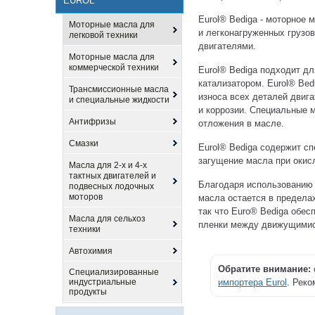
EUROL
Eurol® Bediga - моторное 
Моторные масла для
и легконагруженных грузо
легковой техники
двигателями.
Моторные масла для
коммерческой техники
Eurol® Bediga подходит дл
катализатором. Eurol® Bed
Трансмиссионные масла
износа всех деталей двиг
и специальные жидкости
и коррозии. Специальные 
Антифризы
отложения в масле.
Смазки
Eurol® Bediga содержит с
загущение масла при окис
Масла для 2-х и 4-х
тактных двигателей и
Благодаря использованию 
подвесных лодочных
моторов
масла остается в предела
так что Euro® Bediga обе
Масла для сельхоз
пленки между движущимис
техники
Автохимия
Обратите внимание:
Специализированные
индустриальные
импортера Eurol
. Рек
продукты