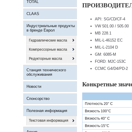
TOTAL
ПРОИЗВОДИТЕ
CLAAS
API: SG/CD/CF-4
Индустриальные продукты
VW 501.00 / 505.00
в бренде Еврол
MB 228.1
MIL-L-46152 EC
Гидравлические масла
MIL-L-2104 D
Компрессорные масла
GM: 6085-M
Редукторные масла
FORD: M2C-153C
CCMC G4/D4/PD-2
Станция технического
обслуживания
Конкретные знач
Новости
Спонсорство
Плотность 20° С
Полезная информация
Вязкость 100°С
Вязкость 40° С
Текстовая информация
Вязкость-15°С
Архив