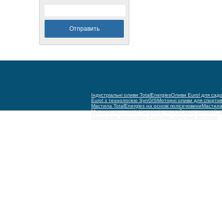
Індустріальні оливи TotalEnergies
Оливи Eurol для садо
Eurol з технологією SynGIS
Моторні оливи для спорти
Мастила TotalEnergies на основі полісечовини
Мастила 
Мастило для тросів, ланцюгів, дверей авто, садової т
Смазочные материалы Eurol для лодочных моторов