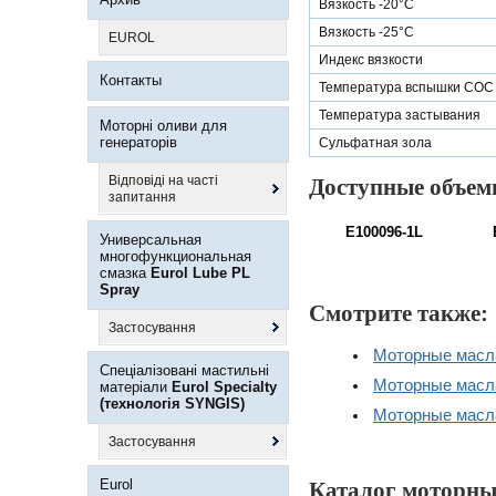
Вязкость -20°С
Вязкость -25°С
EUROL
Индекс вязкости
Контакты
Температура вспышки СОС
Температура застывания
Моторні оливи для
генераторів
Сульфатная зола
Відповіді на часті
Доступные объе
запитання
E100096-1L
Универсальная
многофункциональная
смазка
Eurol Lube PL
Spray
Смотрите также:
Застосування
Моторные масла
Спеціалізовані мастильні
Моторные масла
матеріали
Eurol Specialty
(технологія SYNGIS)
Моторные масла
Застосування
Eurol
Каталог моторных