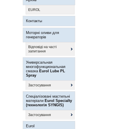
EUROL
Контакты
Моторні оливи для
генераторів
Відповіді на часті
запитання
Универсальная
многофункциональная
смазка
Eurol Lube PL
Spray
Застосування
Спеціалізовані мастильні
матеріали
Eurol Specialty
(технологія SYNGIS)
Застосування
Eurol