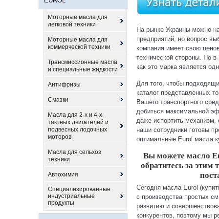
EUROL
Моторные масла для
легковой техники
На рынке Украины можно н
предприятий, но вопрос вы
Моторные масла для
коммерческой техники
компания имеет свою ценов
технической стороны. Но в
Трансмиссионные масла
как это марка является од
и специальные жидкости
Для того, чтобы подходящ
Антифризы
каталог представленных то
Смазки
Вашего транспортного сред
добиться максимальной эф
Масла для 2-х и 4-х
даже испортить механизм,
тактных двигателей и
подвесных лодочных
наши сотрудники готовы пр
моторов
оптимальные Eurol масла к
Масла для сельхоз
Вы можете масло Eu
техники
обратитесь за этим
пост
Автохимия
Сегодня масла Eurol (купи
Специализированные
индустриальные
с производства простых см
продукты
развитию и совершенствова
конкурентов, поэтому мы р