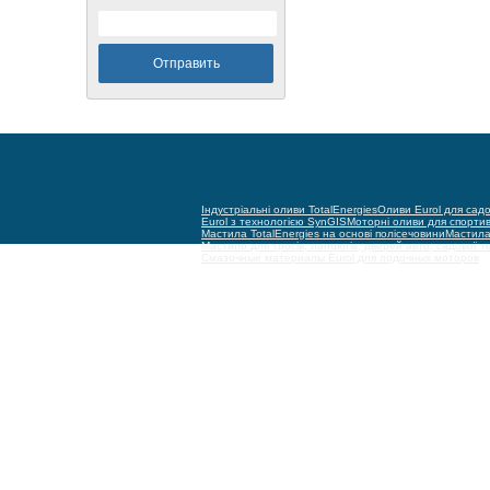
Індустріальні оливи TotalEnergies
Оливи Eurol для садо
Eurol з технологією SynGIS
Моторні оливи для спорти
Мастила TotalEnergies на основі полісечовини
Мастила 
Мастило для тросів, ланцюгів, дверей авто, садової т
Смазочные материалы Eurol для лодочных моторов