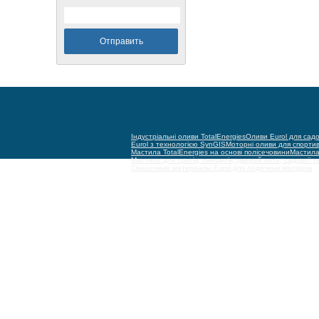
Індустріальні оливи TotalEnergies
Оливи Eurol для садо
Eurol з технологією SynGIS
Моторні оливи для спорти
Мастила TotalEnergies на основі полісечовини
Мастила 
Мастило для тросів, ланцюгів, дверей авто, садової т
Смазочные материалы Eurol для лодочных моторов