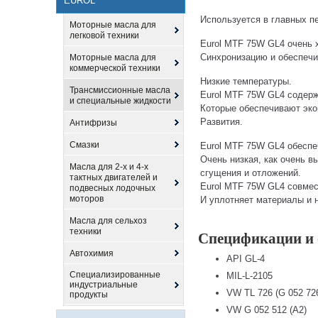
EUROL
Используется в главных п
Моторные масла для
легковой техники
Eurol MTF 75W GL4 очень 
Синхронизацию и обеспечи
Моторные масла для
коммерческой техники
Низкие температуры.
Трансмиссионные масла
Eurol MTF 75W GL4 содер
и специальные жидкости
Которые обеспечивают эко
Развития.
Антифризы
Смазки
Eurol MTF 75W GL4 обеспе
Очень низкая, как очень в
Масла для 2-х и 4-х
сгущения и отложений.
тактных двигателей и
Eurol MTF 75W GL4 совме
подвесных лодочных
моторов
И уплотняет материалы и н
Масла для сельхоз
техники
Спецификации и 
Автохимия
API GL-4
Специализированные
MIL-L-2105
индустриальные
VW TL 726 (G 052 726
продукты
VW G 052 512 (A2)