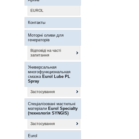
EUROL
Контакты
Моторні оливи для
генераторів
Відповіді на часті
запитання
Универсальная
многофункциональная
смазка
Eurol Lube PL
Spray
Застосування
Спеціалізовані мастильні
матеріали
Eurol Specialty
(технологія SYNGIS)
Застосування
Eurol