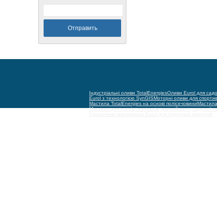
Індустріальні оливи TotalEnergies
Оливи Eurol для садо
Eurol з технологією SynGIS
Моторні оливи для спорти
Мастила TotalEnergies на основі полісечовини
Мастила 
Мастило для тросів, ланцюгів, дверей авто, садової т
Смазочные материалы Eurol для лодочных моторов