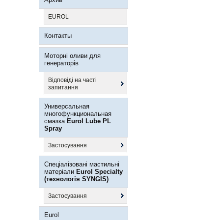
EUROL
Контакты
Моторні оливи для
генераторів
Відповіді на часті
запитання
Универсальная
многофункциональная
смазка
Eurol Lube PL
Spray
Застосування
Спеціалізовані мастильні
матеріали
Eurol Specialty
(технологія SYNGIS)
Застосування
Eurol