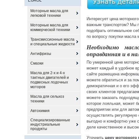
EUROL
Моторные масла для
легковой техники
Интересует цена моторного
важным транспортом? Мы п
Моторные масла для
коммерческой техники
подобрать оптимальное себ
по вопросу покупки масла 
Трансмиссионные масла
и специальные жидкости
Необходимо масл
оправданная и в на
Антифризы
По умеренной цене моторно
Смазки
может каждый в удобное вр
Масла для 2-х и 4-х
сайте размещена информаци
тактных двигателей и
можете обратиться и за по
подвесных лодочных
демократичная и о его эф
моторов
своих клиентов предлагаем
Масла для сельхоз
можете заказать подходящ
техники
которое лояльная, может 
предприятии или для автом
Автохимия
осуществлять регулярную е
Специализированные
выгодно и комфортно уже с
индустриальные
деле качественное и высо
продукты
Уточнить
цену моторного 