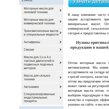
EUROL
Моторные масла для
легковой техники
В нашу компанию часто о
нашем ассортименте пре
Моторные масла для
коммерческой техники
минеральных масел. Оп
коммерческой, сельскохоз
Трансмиссионные масла
сегодня и предоставлены о
и специальные жидкости
Нужны оригинал
Антифризы
продукцию в нашей 
Смазки
Масла для 2-х и 4-х
тактных двигателей и
Оптом моторные масла о
подвесных лодочных
автомагазинов. Мы знае
моторов
ассортименте на складе в
Масла для сельхоз
строгий контроль качества
техники
оптом мы предлагаем опти
может также на регулярно
Автохимия
моторные масла оптом, т
Специализированные
выбором подходящих и быс
индустриальные
качество и хорошую эффек
продукты
указаны на сайте, и мы вс