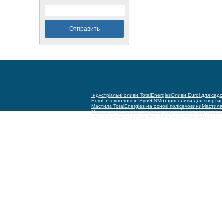
Індустріальні оливи TotalEnergies
Оливи Eurol для садо
Eurol з технологією SynGIS
Моторні оливи для спорти
Мастила TotalEnergies на основі полісечовини
Мастила 
Мастило для тросів, ланцюгів, дверей авто, садової т
Смазочные материалы Eurol для лодочных моторов