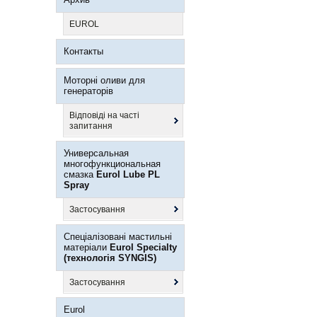
EUROL
Контакты
Моторні оливи для
генераторів
Відповіді на часті
запитання
Универсальная
многофункциональная
смазка
Eurol Lube PL
Spray
Застосування
Спеціалізовані мастильні
матеріали
Eurol Specialty
(технологія SYNGIS)
Застосування
Eurol