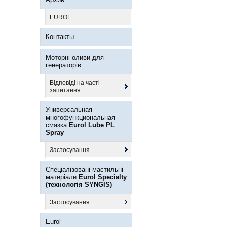
EUROL
Контакты
Моторні оливи для
генераторів
Відповіді на часті
запитання
Универсальная
многофункциональная
смазка
Eurol Lube PL
Spray
Застосування
Спеціалізовані мастильні
матеріали
Eurol Specialty
(технологія SYNGIS)
Застосування
Eurol