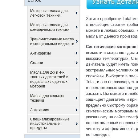
EUROL
Моторные масла для
легковой техники
Хотите приобрести Total м
отвечающие строгим требо
Моторные масла для
коммерческой техники
можете в любых объемах, х
масла от данного производ
Трансмиссионные масла
и специальные жидкости
Синтетические моторное 
вязкости и сохраняет дост
Антифризы
высоких температурах. С 
Смазки
двигатель будет иметь пои
экстремальных условиях э
Масла для 2-х и 4-х
спокойны. Выберите в поль
тактных двигателей и
подвесных лодочных
Total, и оно не разочарует
моторов
в предложенных маслах де
заказать Вы можете в люб
Масла для сельхоз
защищает двигатель и при 
техники
предельно быстрому образо
Автохимия
синтетическим моторным м
указанному на сайте телеф
Специализированные
на поставленные вопросы.
индустриальные
продукты
чистоту и эффективность р
не подведет.