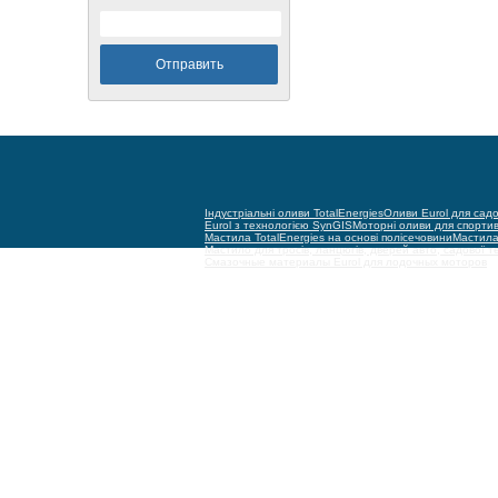
Індустріальні оливи TotalEnergies
Оливи Eurol для садо
Eurol з технологією SynGIS
Моторні оливи для спорти
Мастила TotalEnergies на основі полісечовини
Мастила 
Мастило для тросів, ланцюгів, дверей авто, садової т
Смазочные материалы Eurol для лодочных моторов