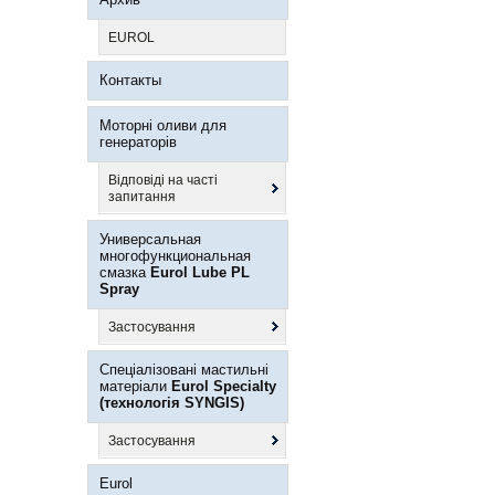
EUROL
Контакты
Моторні оливи для
генераторів
Відповіді на часті
запитання
Универсальная
многофункциональная
смазка
Eurol Lube PL
Spray
Застосування
Спеціалізовані мастильні
матеріали
Eurol Specialty
(технологія SYNGIS)
Застосування
Eurol