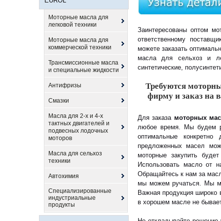
EUROL
Моторные масла для
легковой техники
Заинтересованы оптом мот
ответственному поставщ
Моторные масла для
коммерческой техники
можете заказать оптималь
масла для сельхоз и ле
Трансмиссионные масла
синтетические, полусинтет
и специальные жидкости
Требуются моторны
Антифризы
фирму и заказ на 
Смазки
Масла для 2-х и 4-х
Для заказа
моторных мас
тактных двигателей и
любое время. Мы будем р
подвесных лодочных
оптимальные конкретно 
моторов
предложенных масел можн
Масла для сельхоз
моторные закупить будет
техники
Использовать масло от н
Обращайтесь к нам за масл
Автохимия
мы можем ручаться. Мы мо
Специализированные
Важная продукция широко в
индустриальные
в хорошем масле не бывает
продукты
Не откладывайте решение 