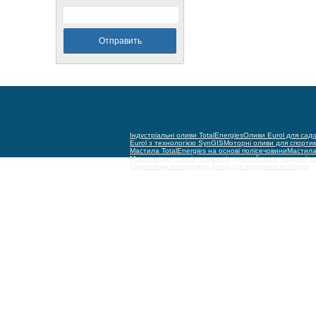
Індустріальні оливи TotalEnergies
Оливи Eurol для садо
Eurol з технологією SynGIS
Моторні оливи для спорти
Мастила TotalEnergies на основі полісечовини
Мастила 
Мастило для тросів, ланцюгів, дверей авто, садової т
Смазочные материалы Eurol для лодочных моторов