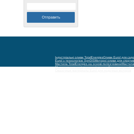
Індустріальні оливи TotalEnergies
Оливи Eurol для садо
Eurol з технологією SynGIS
Моторні оливи для спорти
Мастила TotalEnergies на основі полісечовини
Мастила 
Мастило для тросів, ланцюгів, дверей авто, садової т
Смазочные материалы Eurol для лодочных моторов