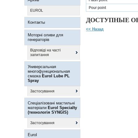
Flash point
Pour point
EUROL
ДОСТУПНЫЕ ОБ
Контакты
<< Назад
Моторні оливи для
генераторів
Відповіді на часті
запитання
Универсальная
многофункциональная
смазка
Eurol Lube PL
Spray
Застосування
Спеціалізовані мастильні
матеріали
Eurol Specialty
(технологія SYNGIS)
Застосування
Eurol