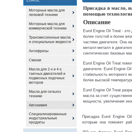
EUROL
Присадка в масло, н
Моторные масла для
помощью технологи
легковой техники
Описание
Моторные масла для
коммерческой техники
Eurol Engine Oil Treat - э
более толстой и более вя
Трансмиссионные масла
и специальные жидкости
частями двигателя. Она н
металл-металл в двигател
Антифризы
синтетических базовых ма
Смазки
Eurol Engine Oil Treat пом
двигателя. Eurol Engine O
Масла для 2-х и 4-х
тактных двигателей и
стабильность моторного м
подвесных лодочных
более высокой температур
моторов
Eurol Engine Oil Treat ра
Масла для сельхоз
масла за счет существенн
техники
мощности, увеличения эко
Автохимия
Специализированные
Присадка Eurol Engine Oil
индустриальные
которым она поможет раб
продукты