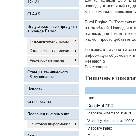
250 мл флакон Eurol Engin
TOTAL
присадку в масляный поддо
мог нормально перемешать
CLAAS
Eurol Engine Oil Treat со
Индустриальные продукты
автомобилей. Присадки отл
в бренде Еврол
вы никогда не сможете куп
масло, просто добавьте Eur
Гидравлические масла
Пользователи должны ознак
Компрессорные масла
информации об условиях и 
Редукторные масла
Research &
Development.
Станция технического
обслуживания
Типичные показа
Новости
Цвет
Спонсорство
Density at 20°C
Viscosity, kinematic at 40°C
Полезная информация
Viscosity, kinematic at 100°C
Текстовая информация
Viscosity Index
Архив