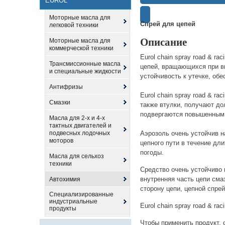
EUROL
Моторные масла для
Спрей для цепей
легковой техники
Описание
Моторные масла для
коммерческой техники
Eurol chain spray road & ra
Трансмиссионные масла
цепей, вращающихся при вы
и специальные жидкости
устойчивость к утечке, об
Антифризы
Eurol chain spray road & r
Смазки
также втулки, получают до
подвергаются повышенным 
Масла для 2-х и 4-х
тактных двигателей и
подвесных лодочных
Аэрозоль очень устойчив н
моторов
цепного пути в течение дл
погоды.
Масла для сельхоз
техники
Средство очень устойчиво 
внутренняя часть цепи см
Автохимия
сторону цепи, цепной спре
Специализированные
индустриальные
Eurol chain spray road & r
продукты
Чтобы применить продукт, о