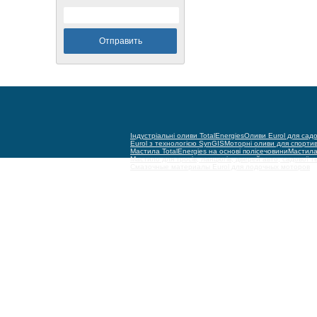
Індустріальні оливи TotalEnergies
Оливи Eurol для садо
Eurol з технологією SynGIS
Моторні оливи для спорти
Мастила TotalEnergies на основі полісечовини
Мастила 
Мастило для тросів, ланцюгів, дверей авто, садової т
Смазочные материалы Eurol для лодочных моторов