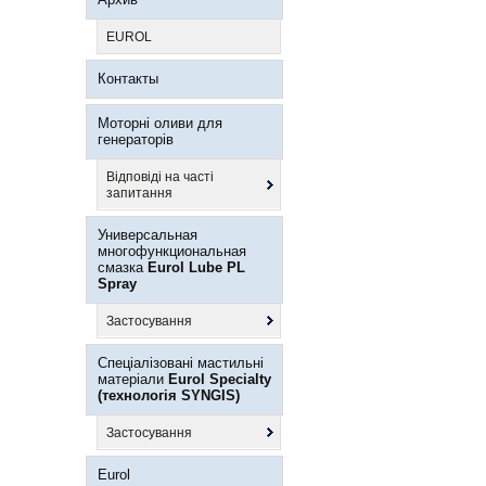
EUROL
Контакты
Моторні оливи для
генераторів
Відповіді на часті
запитання
Универсальная
многофункциональная
смазка
Eurol Lube PL
Spray
Застосування
Спеціалізовані мастильні
матеріали
Eurol Specialty
(технологія SYNGIS)
Застосування
Eurol