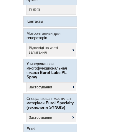
EUROL
Контакты
Моторні оливи для
генераторів
Відповіді на часті
запитання
Универсальная
многофункциональная
смазка
Eurol Lube PL
Spray
Застосування
Спеціалізовані мастильні
матеріали
Eurol Specialty
(технологія SYNGIS)
Застосування
Eurol