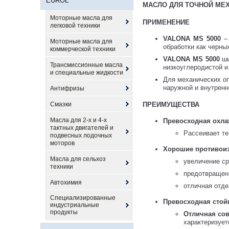
EUROL
МАСЛО ДЛЯ ТОЧНОЙ МЕ
Моторные масла для
ПРИМЕНЕНИЕ
легковой техники
VALONA MS 5000
– 
Моторные масла для
обработки как черны
коммерческой техники
VALONA MS 5000
ши
Трансмиссионные масла
низкоуглеродистой и
и специальные жидкости
Для механических оп
наружной и внутренн
Антифризы
Смазки
ПРЕИМУЩЕСТВА
Масла для 2-х и 4-х
Превосходная охл
тактных двигателей и
Рассеивает те
подвесных лодочных
моторов
Хорошие противоиз
Масла для сельхоз
увеличение с
техники
предотвращени
Автохимия
отличная отде
Специализированные
Превосходная стой
индустриальные
продукты
Отличная сов
характеризуетс