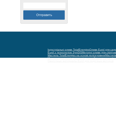
Індустріальні оливи TotalEnergies
Оливи Eurol для садо
Eurol з технологією SynGIS
Моторні оливи для спорти
Мастила TotalEnergies на основі полісечовини
Мастила 
Мастило для тросів, ланцюгів, дверей авто, садової т
Смазочные материалы Eurol для лодочных моторов