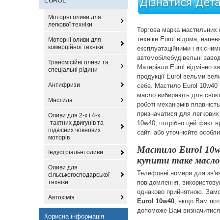
EUROL
Моторні оливи для
легкової техніки
Торгова марка мастильних м
техніки Eurol відома, напев
Моторні оливи для
комерційної техніки
експлуатаційними і якісним
автомобілебудівельні заводи
Трансмісійні оливи та
Матеріали Eurol відмінно з
спеціальні рідини
продукції Eurol вельми вел
Антифризи
себе. Мастило Eurol 10w40 т
масло вибирають для своєї 
Мастила
роботі механізмів плавніст
призначатися для легкових 
Оливи для 2-х і 4-х
-тактних двигунів та
10w40, потрібно цей факт в
підвісних човнових
сайті або уточнюйте особл
моторів
Мастило Eurol 10w4
Індустріальні оливи
купити таке масло
Оливи для
Телефонні номери для зв'я
сільськогосподарської
техніки
повідомлення, використовую
однаково прийнятною. Замо
Автохімія
Eurol 10w40
, якщо Вам пот
допоможе Вам визначитися 
Корисна інформація