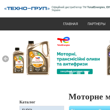
Офіційний дистрибʼютор ТМ
TotalEnergies
,
Elf
Україні
ГЛАВНАЯ
ПАРТНЕРЫ
Моторне м
Каталог