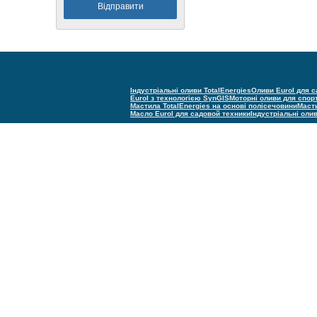
Індустріальні оливи TotalEnergies
Оливи Eurol для с
Eurol з технологією SynGIS
Моторні оливи для спор
Мастила TotalEnergies на основі полісечовини
Масти
Масло Eurol для садовой техники
Індустріальні оли
(С) Техно групп 2005–2025