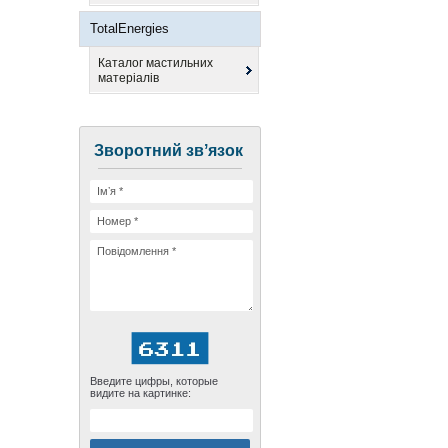
TotalEnergies
Каталог мастильних
матеріалів
Зворотний звʼязок
Введите цифры, которые
видите на картинке: