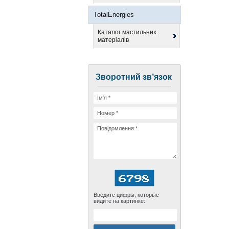
TotalEnergies
Каталог мастильних
матеріалів
Зворотний звʼязок
Введите цифры, которые
видите на картинке: