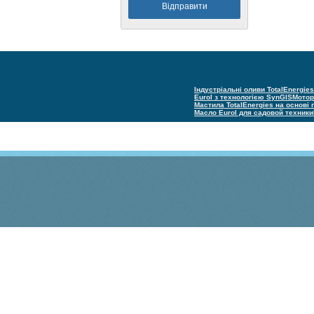
Індустріальні оливи TotalEnergies
Eurol з технологією SynGIS
Мотор
Мастила TotalEnergies на основі
Масло Eurol для садовой техники
(С) Техно групп 2005–2025