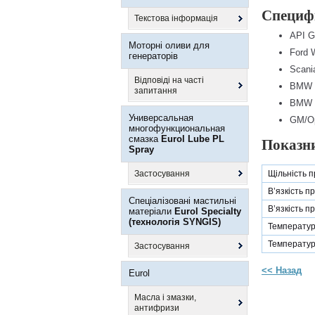
Специфі
Текстова інформація
API G
Моторні оливи для
Ford
генераторів
Scani
Відповіді на часті
BMW 8
запитання
BMW 8
Универсальная
GM/O
многофункциональная
смазка
Eurol Lube PL
Показн
Spray
Застосування
Щільність 
В’язкість п
Спеціалізовані мастильні
В’язкість п
матеріали
Eurol Specialty
(технологія SYNGIS)
Температур
Температур
Застосування
<< Назад
Eurol
Масла і змазки,
антифризи