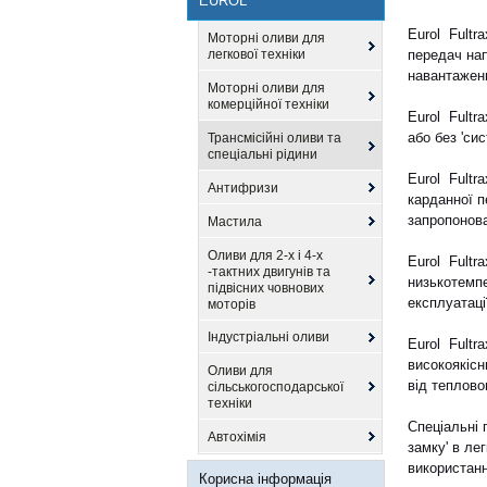
EUROL
Eurol Fultr
Моторні оливи для
легкової техніки
передач нап
навантажень
Моторні оливи для
комерційної техніки
Eurol Fultr
або без 'си
Трансмісійні оливи та
спеціальні рідини
Eurol Fultr
Антифризи
карданної п
запропонов
Мастила
Оливи для 2-х і 4-х
Eurol Fultr
-тактних двигунів та
низькотемпе
підвісних човнових
експлуатаці
моторів
Індустріальні оливи
Eurol Fultr
високоякіс
Оливи для
від теплово
сільськогосподарської
техніки
Спеціальні 
Автохімія
замку' в ле
використанн
Корисна інформація