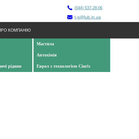
(044) 537-28-06
t-g@lub.in.ua
ПРО КОМПАНІЮ
Мастила
Автохімія
ючі рідини
Еврол з технологією Сінгіз