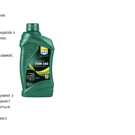
ких
ціалів з
лях.
замків',
наної з
захист
ються.
ного