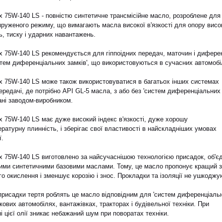
ax 75W-140 LS - повністю синтетичне трансмісійне масло, розроблене для
руженого режиму, що вимагають масла високої в'язкості для опору висо
, тиску і ударних навантажень.
ax 75W-140 LS рекомендується для гіппоідних передач, маточин і диферен
стем диференціальних замків', що використовуються в сучасних автомобі
ax 75W-140 LS може також використовуватися в багатьох інших системах
ередачі, де потрібно API GL-5 масла, з або без 'систем диференціальних 
ані заводом-виробником.
ax 75W-140 LS має дуже високий індекс в'язкості, дуже хорошу
ратурну плинність, і зберігає свої властивості в найскладніших умовах
ї.
ax 75W-140 LS виготовлено за найсучаснішою технологією присадок, об'єд
ними синтетичними базовими маслами. Тому, це масло пропонує кращий 
го окислення і зменшує корозію і знос. Прокладки та ізоляції не ушкоджу
присадки тертя роблять це масло відповідним для 'систем диференціаль
гкових автомобілях, вантажівках, тракторах і будівельної техніки. При
і цієї олії зникає небажаний шум при поворатах техніки.