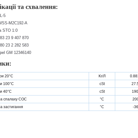
кації та схвалення:
L-5
 WSS-M2C192-A
a STO 1:0
3 23 9 407 870
0 23 2 282 583
pel GM 12346140
ики:
при 20°C
Kг/Л
0.88
ри 100°C
cSt
27.
ри 40°C
cSt
190
а спалаху COC
°C
20
а застигання
°C
-3