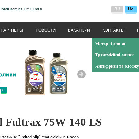
RU
UA
TotalEnergies
,
Elf
,
Eurol
в
ПАРТНЕРЫ
НОВОСТИ
ВАКАНСИИ
КОНТАКТЫ
Моторні оливи
Трансмісійні оливи
Антифризи та олоджу
l Fultrax 75W-140 LS
нтетичне "limited-slip" трансмісійне масло