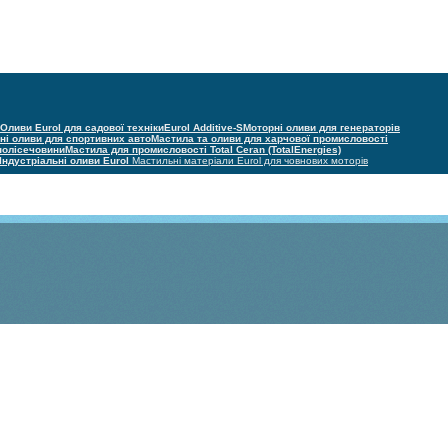
Оливи Eurol для садової техніки
Eurol Additive-S
Моторні оливи для генераторів
ні оливи для спортивних авто
Мастила та оливи для харчової промисловості
 полісечовини
Мастила для промисловості Total Ceran (TotalEnergies)
Індустріальні оливи Eurol
Мастильні матеріали Eurol для човнових моторів