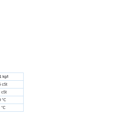
1 kg/l
5 cSt
 cSt
0 °C
6 °C