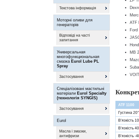
ZF T
Dexro
Текстова інформація
Merc
Моторні оливи для
ATF 
генераторів
Ford
Відповіді на часті
JASO
запитання
Hond
Универсальная
MB 2
многофункциональная
Mazd
смазка
Eurol Lube PL
Spray
Suba
VOIT
Застосування
Спеціалізовані мастильні
Конкрет
матеріали
Eurol Specialty
(технологія SYNGIS)
АТF 1100
Застосування
Густина 20°
Eurol
В’язкість 1
В’язкість 4
Масла і змазки,
антифризи
В’язкість -4