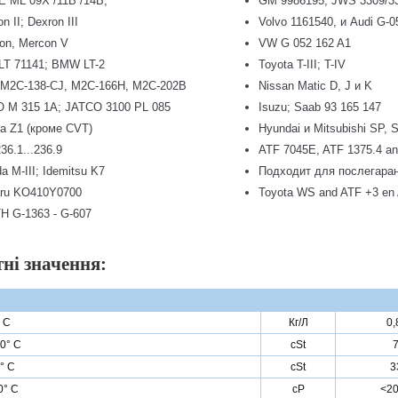
E ML 09X /11B /14B;
GM 9986195, JWS 3309/33
n II; Dexron III
Volvo 1161540, и Audi G-0
on, Mercon V
VW G 052 162 A1
LT 71141; BMW LT-2
Toyota T-III; T-IV
 M2C-138-CJ, M2C-166H, M2C-202B
Nissan Matic D, J и K
 M 315 1A; JATCO 3100 PL 085
Isuzu; Saab 93 165 147
a Z1 (кроме CVT)
Hyundai и Mitsubishi SP, S
36.1...236.9
ATF 7045E, ATF 1375.4 an
a M-III; Idemitsu K7
Подходит для послегаран
ru KO410Y0700
Toyota WS and ATF +3 en 
H G-1363 - G-607
ні значення:
 С
Кг/Л
0,
00° С
cSt
7
0° С
cSt
3
0° С
сР
<20