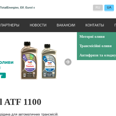
RU
UA
TotalEnergies
,
Elf
,
Eurol
в
ПАРТНЕРЫ
НОВОСТИ
ВАКАНСИИ
КОНТАКТЫ
Моторні оливи
Трансмісійні оливи
Антифризи та олоджу
l ATF 1100
рідина для автоматичних трансмісій.