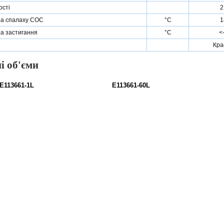
ості
2
а спалаху COC
°С
1
а застигання
°С
<
Кра
і об'єми
E113661-1L
E113661-60L