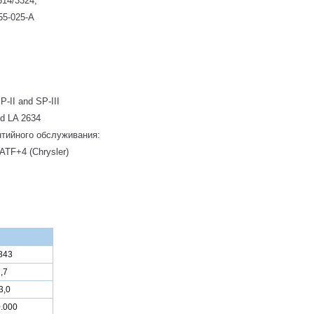
14/3324,
55-025-A
P-II and SP-III
d LA 2634
тийного обслуживания:
ATF+4 (Chrysler)
843
,7
3,0
.000