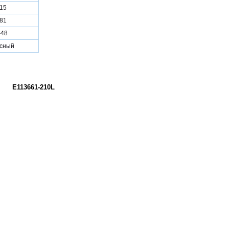
15
81
-48
сный
E113661-210L