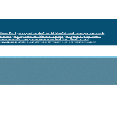
Оливи Eurol для садової техніки
Eurol Additive-S
Моторні оливи для генераторів
ні оливи для спортивних авто
Мастила та оливи для харчової промисловості
 полісечовини
Мастила для промисловості Total Ceran (TotalEnergies)
Індустріальні оливи Eurol
Мастильні матеріали Eurol для човнових моторів