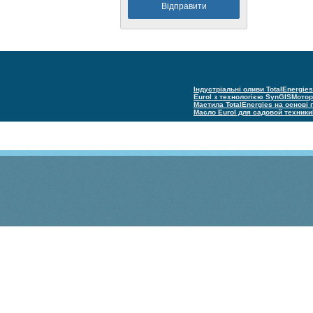
Індустріальні оливи TotalEnergies
Eurol з технологією SynGIS
Мотор
Мастила TotalEnergies на основі
Масло Eurol для садовой техники
(С) Техно групп 2005–2025