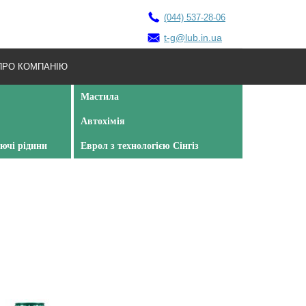
(044) 537-28-06
t-g@lub.in.ua
ПРО КОМПАНІЮ
Мастила
Автохімія
ючі рідини
Еврол з технологією Сінгіз