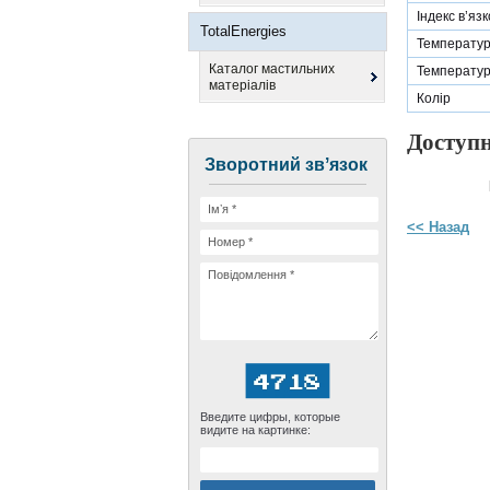
Індекс в’язк
TotalEnergies
Температур
Каталог мастильних
Температур
матеріалів
Колір
Доступн
Зворотний звʼязок
<< Назад
Введите цифры, которые
видите на картинке: