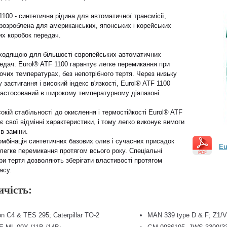
1100 - синтетична рідина для автоматичної трансмісії,
розроблена для американських, японських і корейських
их коробок передач.
дходящою для більшості європейських автоматичних
едач. Eurol® ATF 1100 гарантує легке перемикання при
очих температурах, без непотрібного тертя. Через низьку
 застигання і високий індекс в'язкості, Eurol® ATF 1100
астосований в широкому температурному діапазоні.
окій стабільності до окислення і термостійкості Eurol® ATF
ає свої відмінні характеристики, і тому легко виконує вимоги
ів заміни.
омбінація синтетичних базових олив і сучасних присадок
Eu
легке перемикання протягом всього року. Спеціальні
и тертя дозволяють зберігати властивості протягом
асу.
чість:
on C4 & TES 295; Caterpillar TO-2
MAN 339 type D & F; Z1/V