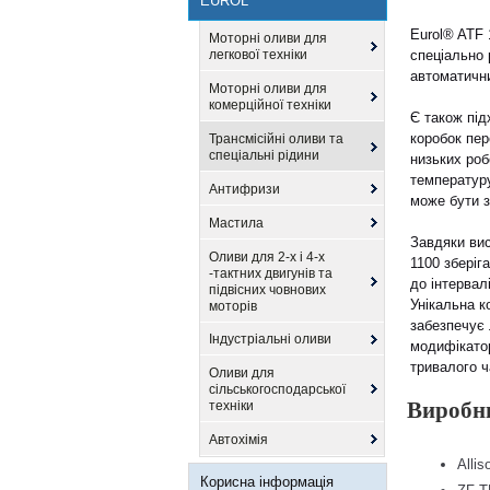
EUROL
Eurol® ATF 
Моторні оливи для
легкової техніки
спеціально 
автоматичн
Моторні оливи для
комерційної техніки
Є також пі
коробок пер
Трансмісійні оливи та
спеціальні рідини
низьких роб
температуру
Антифризи
може бути з
Мастила
Завдяки вис
Оливи для 2-х і 4-х
1100 зберіг
-тактних двигунів та
до інтервал
підвісних човнових
Унікальна к
моторів
забезпечує 
Індустріальні оливи
модифікатор
тривалого ч
Оливи для
сільськогосподарської
Виробни
техніки
Автохімія
Allis
Корисна інформація