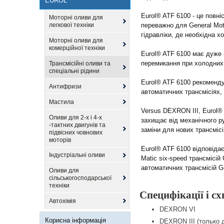
EUROL
Eurol® ATF 6100 - це повні
Моторні оливи для
легкової техніки
переважно для General Mot
гідравліки, де необхідна х
Моторні оливи для
комерційної техніки
Eurol® ATF 6100 має дуже 
перемикання при холодних
Трансмісійні оливи та
спеціальні рідини
Eurol® ATF 6100 рекоменду
Антифризи
автоматичних трансмісіях,
Мастила
Versus DEXRON III, Eurol® 
Оливи для 2-х і 4-х
захищає від механічного ру
-тактних двигунів та
заміни для нових трансмісі
підвісних човнових
моторів
Eurol® ATF 6100 відповіда
Індустріальні оливи
Matic six-speed трансмісій
автоматичних трансмісій Ge
Оливи для
сільськогосподарської
техніки
Специфікації і с
Автохімія
DEXRON VI
Корисна інформація
DEXRON III (только 