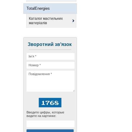
TotalEnergies
Каталог мастильних
матеріалів
Зворотний звʼязок
Введите цифры, которые
видите на картинке: