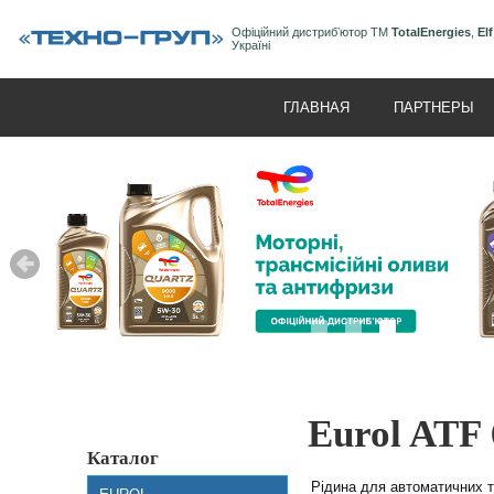
Офіційний дистрибʼютор ТМ
TotalEnergies
,
Elf
Україні
ГЛАВНАЯ
ПАРТНЕРЫ
Eurol ATF
Каталог
Рідина для автоматичних т