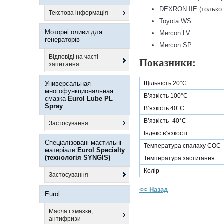
DEXRON IIE (только
Текстова інформація
Toyota WS
Моторні оливи для
Mercon LV
генераторів
Mercon SP
Відповіді на часті
Показники:
запитання
Универсальная
Щільність 20°C
многофункциональная
В’язкість 100°C
смазка
Eurol Lube PL
Spray
В’язкість 40°C
В’язкість -40°C
Застосування
Індекс в’язкості
Спеціалізовані мастильні
Температура спалаху COC
матеріали
Eurol Specialty
(технологія SYNGIS)
Температура застигання
Колір
Застосування
<< Назад
Eurol
Масла і змазки,
антифризи