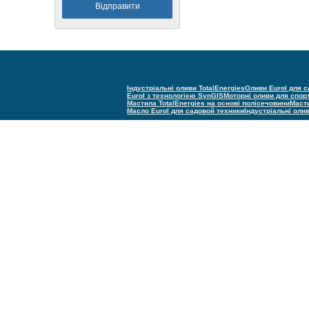
Індустріальні оливи TotalEnergies
Оливи Eurol для с
Eurol з технологією SynGIS
Моторні оливи для спор
Мастила TotalEnergies на основі полісечовини
Масти
Масло Eurol для садовой техники
Індустріальні оли
(С) Техно групп 2005–2025