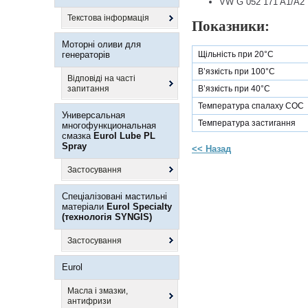
VW G 052 171 A1/A2
Текстова інформація
Показники:
Моторні оливи для
генераторів
Щільність при 20°C
В’язкість при 100°C
Відповіді на часті
запитання
В’язкість при 40°C
Температура спалаху COC
Универсальная
Температура застигання
многофункциональная
смазка
Eurol Lube PL
Spray
<< Назад
Застосування
Спеціалізовані мастильні
матеріали
Eurol Specialty
(технологія SYNGIS)
Застосування
Eurol
Масла і змазки,
антифризи