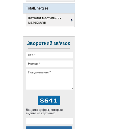
TotalEnergies
Каталог мастильних
матеріалів
Зворотний звʼязок
Введите цифры, которые
видите на картинке: