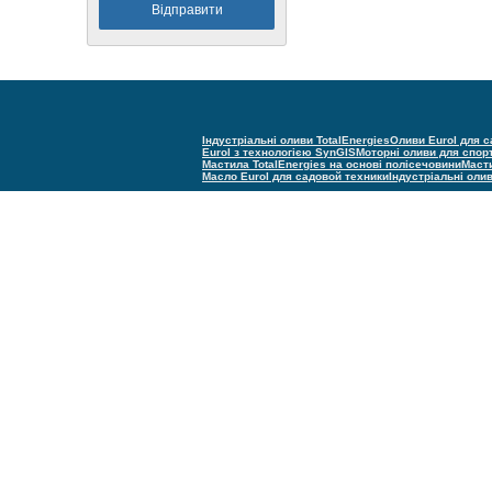
Індустріальні оливи TotalEnergies
Оливи Eurol для с
Eurol з технологією SynGIS
Моторні оливи для спор
Мастила TotalEnergies на основі полісечовини
Масти
Масло Eurol для садовой техники
Індустріальні оли
(С) Техно групп 2005–2025