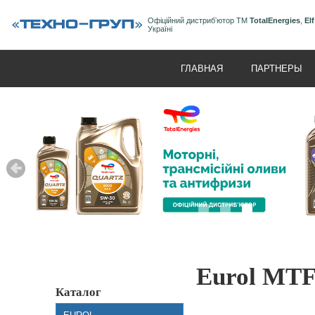
Офіційний дистрибʼютор ТМ
TotalEnergies
,
Elf
Україні
ГЛАВНАЯ
ПАРТНЕРЫ
Eurol MT
Каталог