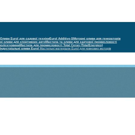
Оливи Eurol для садової техніки
Eurol Additive-S
Моторні оливи для генераторів
ні оливи для спортивних авто
Мастила та оливи для харчової промисловості
 полісечовини
Мастила для промисловості Total Ceran (TotalEnergies)
Індустріальні оливи Eurol
Мастильні матеріали Eurol для човнових моторів