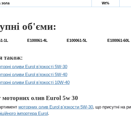
 зола
Wt%
упні об'єми:
1-1L
E100061-4L
E100061-5L
E100061-60L
я також:
торні оливи Eurol вʼязкості 5W-30
торні оливи Eurol вʼязкості 5W-40
торні оливи Eurol вʼязкості 10W-40
 моторних олив Eurol 5w 30
ортимент
моторних олив Eurol вʼязкости 5W-30
, що присутні на р
іційного імпортера Eurol
.