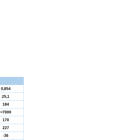
0,854
25,1
184
<7000
170
227
-36