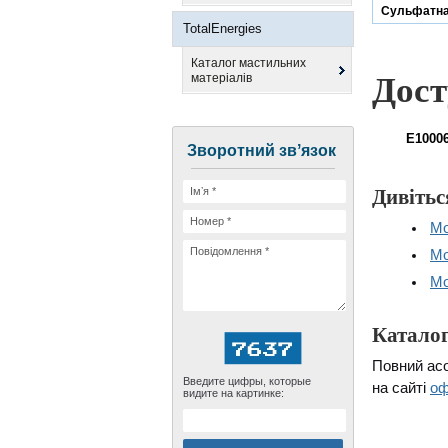
Сульфатна
TotalEnergies
Каталог мастильних
матеріалів
Дост
E10006
Зворотний звʼязок
Дивітьс
Мо
Мо
Мо
Каталог
Повний ас
Введите цифры, которые
на сайті
оф
видите на картинке: