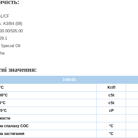
чість:
SL/CF
 A3/B4 (08)
00.00/505.00
29.1
pecial Oil
che
ні значення:
10W-60
°C
Kг/Л
100°C
cSt
0°C
cSt
35°C
cP
кости
ра спалаху COC
°C
а застигання
°C