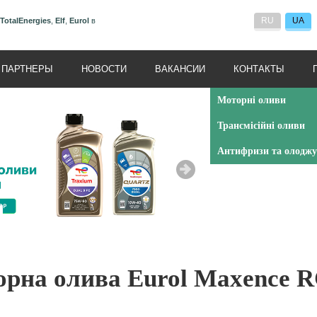
RU
UA
TotalEnergies
,
Elf
,
Eurol
в
ПАРТНЕРЫ
НОВОСТИ
ВАКАНСИИ
КОНТАКТЫ
Моторні оливи
Трансмісійні оливи
Антифризи та олоджу
рна олива Eurol Maxence 