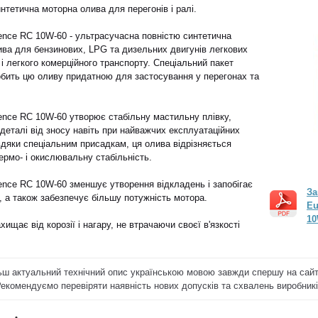
нтетична моторна олива для перегонів і ралі.
ence RC 10W-60 - ультрасучасна повністю синтетична
ва для бензинових, LPG та дизельних двигунів легкових
 і легкого комерційного транспорту. Спеціальний пакет
бить цю оливу придатною для застосування у перегонах та
ence RC 10W-60 утворює стабільну мастильну плівку,
еталі від зносу навіть при найважчих експлуатаційних
дяки спеціальним присадкам, ця олива відрізняється
ермо- і окислювальну стабільність.
nce RC 10W-60 зменшує утворення відкладень і запобігає
За
 а також забезпечує більшу потужність мотора.
Eu
10
хищає від корозії і нагару, не втрачаючи своєї в'язкості
ьш актуальний технічний опис українською мовою завжди спершу на сай
Рекомендуємо перевіряти наявність нових допусків та схвалень виробникі