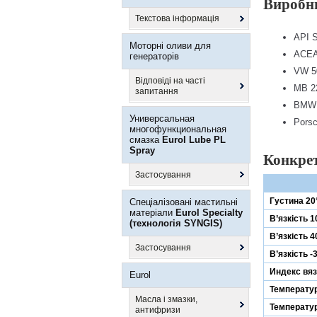
Виробни
Текстова інформація
API 
Моторні оливи для
ACEA:
генераторів
VW 5
Відповіді на часті
MB 2
запитання
BMW S
Универсальная
Pors
многофункциональная
смазка
Eurol Lube PL
Spray
Конкрет
Застосування
Густина 20
Спеціалізовані мастильні
матеріали
Eurol Specialty
В’язкість 
(технологія SYNGIS)
В’язкість 4
Застосування
В’язкість -
Индекс вяз
Eurol
Температу
Масла і змазки,
Температур
антифризи