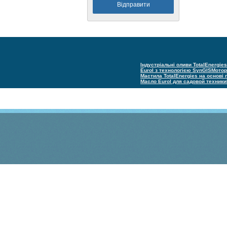
Індустріальні оливи TotalEnergies
Eurol з технологією SynGIS
Мотор
Мастила TotalEnergies на основі
Масло Eurol для садовой техники
(С) Техно групп 2005–2025