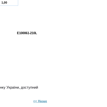
1,00
E100061-210L
инку України, доступний
<< Назад