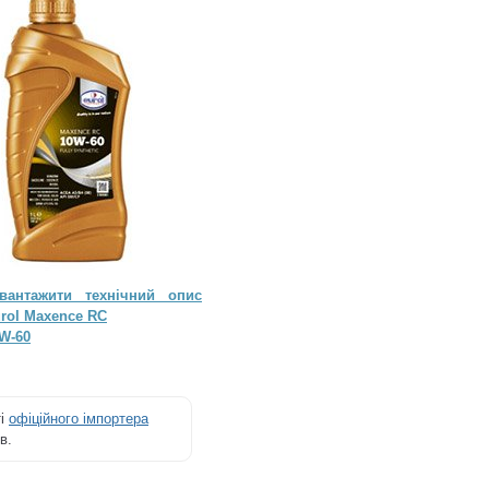
вантажити технічний опис
rol Maxence RC
W-60
ті
офіційного імпортера
в.