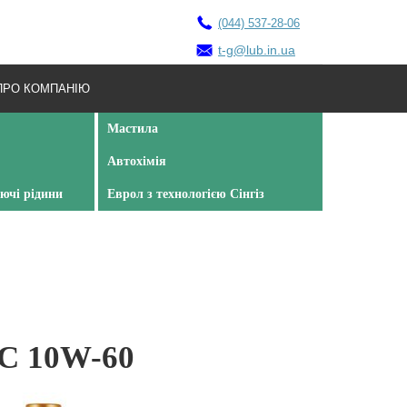
(044) 537-28-06
t-g@lub.in.ua
ПРО КОМПАНІЮ
Мастила
Автохімія
ючі рідини
Еврол з технологією Сінгіз
RC 10W-60