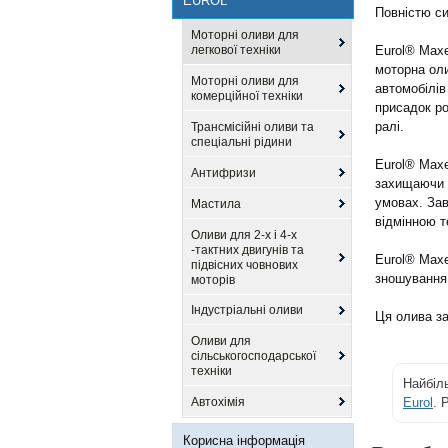
EUROL
Повністю си
Моторні оливи для
легкової техніки
Eurol® Max
моторна оли
Моторні оливи для
автомобілів
комерційної техніки
присадок ро
ралі.
Трансмісійні оливи та
спеціальні рідини
Eurol® Max
Антифризи
захищаючи д
умовах. Зав
Мастила
відмінною т
Оливи для 2-х і 4-х
-тактних двигунів та
Eurol® Maxe
підвісних човнових
зношування,
моторів
Індустріальні оливи
Ця олива за
Оливи для
сільськогосподарської
техніки
Найбіл
Автохімія
Eurol
. 
Корисна інформація