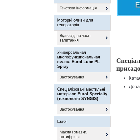
Текстова інформація
Моторні оливи для
генераторів
Відповіді на часті
запитання
Универсальная
многофункциональная
Спеціал
смазка
Eurol Lube PL
Spray
присад
Застосування
Ката
Доба
Спеціалізовані мастильні
матеріали
Eurol Specialty
(технологія SYNGIS)
Застосування
Eurol
Масла і змазки,
антифризи