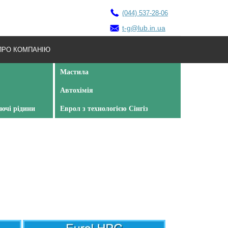
(044) 537-28-06
t-g@lub.in.ua
ПРО КОМПАНІЮ
Мастила
Автохімія
ючі рідини
Еврол з технологією Сінгіз