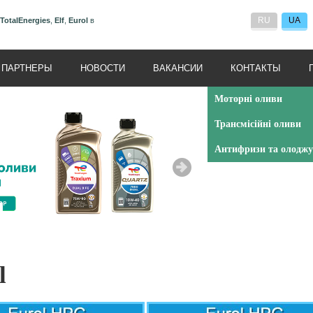
RU
UA
TotalEnergies
,
Elf
,
Eurol
в
ПАРТНЕРЫ
НОВОСТИ
ВАКАНСИИ
КОНТАКТЫ
Моторні оливи
Трансмісійні оливи
Антифризи та олоджу
l