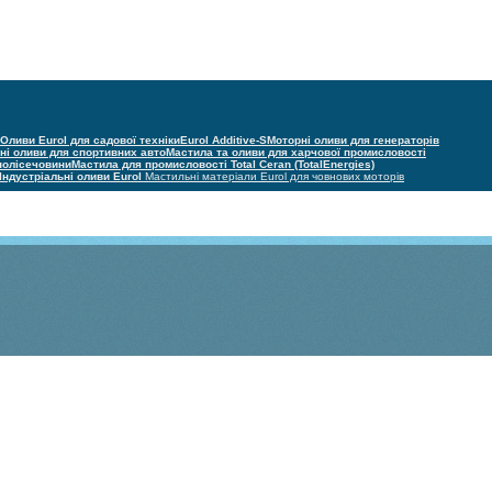
Оливи Eurol для садової техніки
Eurol Additive-S
Моторні оливи для генераторів
ні оливи для спортивних авто
Мастила та оливи для харчової промисловості
 полісечовини
Мастила для промисловості Total Ceran (TotalEnergies)
Індустріальні оливи Eurol
Мастильні матеріали Eurol для човнових моторів