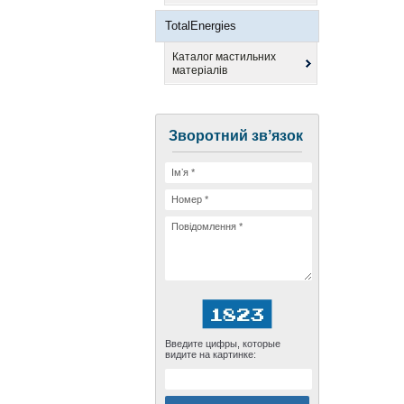
TotalEnergies
Каталог мастильних
матеріалів
Зворотний звʼязок
Введите цифры, которые
видите на картинке: