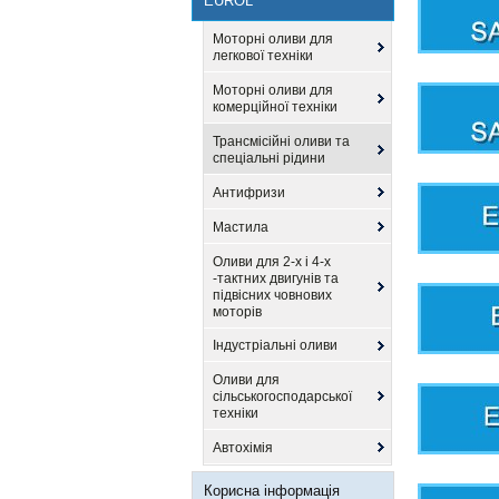
EUROL
Моторні оливи для
легкової техніки
Моторні оливи для
комерційної техніки
Трансмісійні оливи та
спеціальні рідини
Антифризи
Мастила
Оливи для 2-х і 4-х
-тактних двигунів та
підвісних човнових
моторів
Індустріальні оливи
Оливи для
сільськогосподарської
техніки
Автохімія
Корисна інформація