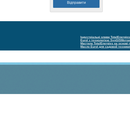
Індустріальні оливи TotalEnergies
Eurol з технологією SynGIS
Мотор
Мастила TotalEnergies на основі
Масло Eurol для садовой техники
(С) Техно групп 2005–2025