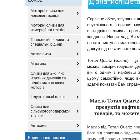
EUROL
Моторні оливи для
легкової техніки
Сервісне обслуговування ав
внутрішнього згоряння м
Моторні оливи для
комерційної техніки
сьогоднішня хімічна пром
завдання. Наприклад, Ви 
Трансмісійні оливи та
просто виступає мастильни
спеціальні рідини
двигун від негативного впл
Антифризи
Тотал Quartz (масло) - це 
Мастила
можна використовувати дл
він є одним з найбільш з
Оливи для 2-х і 4-х
-тактних двигунів та
цьому самостійно, якщо в
підвісних човнових
здатні показати Вам справ
моторів
Індустріальні оливи
Масло Тотал Quartz 
продуктів нафтопе
Оливи для
сільськогосподарської
товарів, то может
техніки
Автохімія
Масло від Тотал Quartz пре
його під практично будь-як
Корисна інформація
тому цей продукт рекоменду