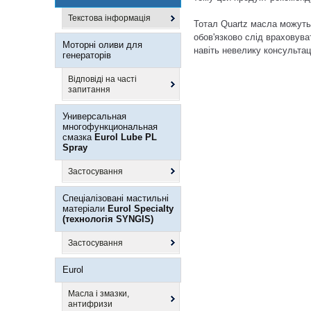
Текстова інформація
Тотал Quartz масла можуть п
обов'язково слід враховуват
Моторні оливи для
навіть невелику консульта
генераторів
Відповіді на часті
запитання
Универсальная
многофункциональная
смазка
Eurol Lube PL
Spray
Застосування
Спеціалізовані мастильні
матеріали
Eurol Specialty
(технологія SYNGIS)
Застосування
Eurol
Масла і змазки,
антифризи