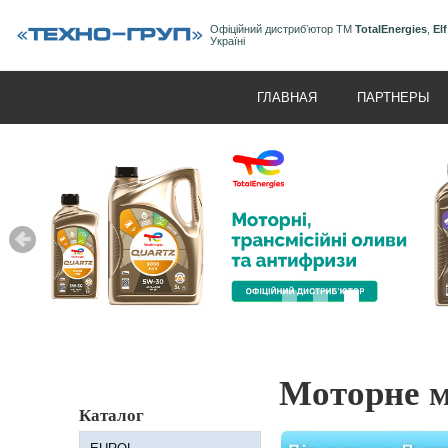
Офіційний дистрибʼютор ТМ
TotalEnergies
,
Elf
Україні
ГЛАВНАЯ
ПАРТНЕРЫ
Моторне ма
Каталог