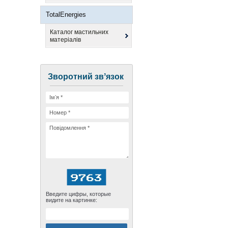
TotalEnergies
Каталог мастильних
матеріалів
Зворотний звʼязок
Введите цифры, которые
видите на картинке: