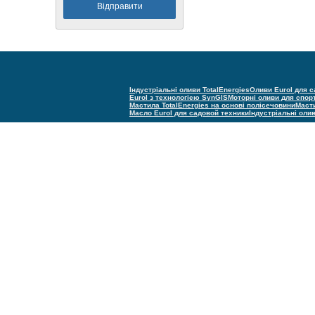
Індустріальні оливи TotalEnergies
Оливи Eurol для с
Eurol з технологією SynGIS
Моторні оливи для спор
Мастила TotalEnergies на основі полісечовини
Масти
Масло Eurol для садовой техники
Індустріальні оли
(С) Техно групп 2005–2025