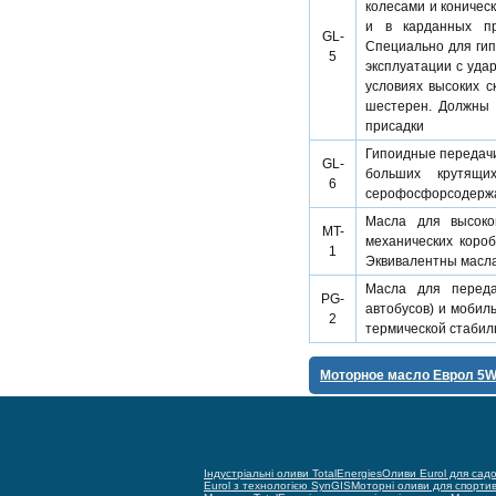
колесами и коничес
и в карданных пр
GL-
Специально для ги
5
эксплуатации с уда
условиях высоких с
шестерен. Должны 
присадки
Гипоидные передачи
GL-
больших крутящи
6
серофосфорсодержащ
Масла для высоко
MT-
механических короб
1
Эквивалентны масла
Масла для переда
PG-
автобусов) и мобил
2
термической стабил
Моторное масло Еврол 5W
Індустріальні оливи TotalEnergies
Оливи Eurol для садо
Eurol з технологією SynGIS
Моторні оливи для спорти