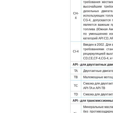
требования жестких
высочайшим требов
дизельных двигат
CH-
использующих топли
4
CG-4, допускается
является важным п
топлива (Южная Ам
по уменьшению из
категорий API CD, AP
Введен в 2002. Для 
требованиями ста
CI-4
рециркуляцией выхл
CD,CE,CF-4,CG-4, и
API - для двухтактных дв
TA
Двухтактные двигат
TB
Маломощные мотоц
Смазка для двухтакт
TC
API-TA и API-TB
TD
Смазка для двухтак
API - для трансмиссионны
Минеральные масла 
без противозадирны