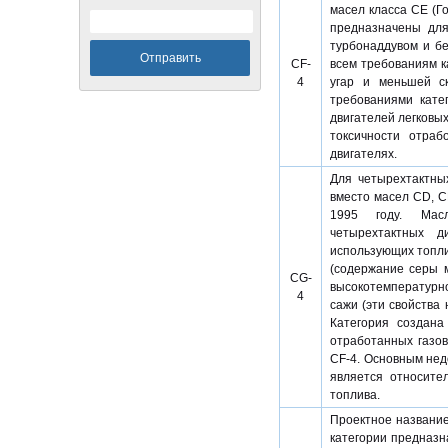
масел класса CE (Го
предназначены для
турбонаддувом и бе
CF-
всем требованиям к
4
угар и меньшей с
требованиями кате
двигателей легковы
токсичности отраб
двигателях.
Для четырехтактны
вместо масел CD, C
1995 году. Масл
четырехтактных д
использующих топли
(содержание серы 
CG-
высокотемпературно
4
сажи (эти свойства
Категория создана
отработанных газов
CF-4. Основным нед
является относите
топлива.
Проектное название
категории предназн