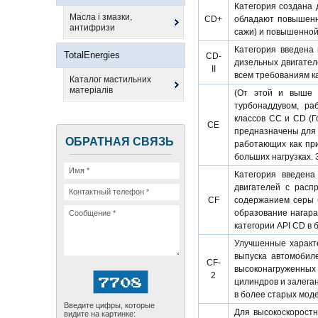
Категория создана 
Масла і змазки,
CD+
обладают повышенн
антифризи
сажи) и повышенной
Категория введена 
TotalEnergies
CD-
дизельных двигател
II
всем требованиям к
Каталог мастильних
матеріалів
(От этой и выше -
турбонаддувом, ра
классов CC и CD (Г
CE
предназначены для 
ОБРАТНАЯ СВЯЗЬ
работающих как при
больших нагрузках. 
Категория введена
двигателей с расп
CF
содержанием серы 
образование нагара
категории API CD в 
Улучшенные характе
выпуска автомобиле
CF-
высоконагруженных
2
цилиндров и залеган
в более старых мод
Введите цифры, которые
Для высокоскоростн
видите на картинке: