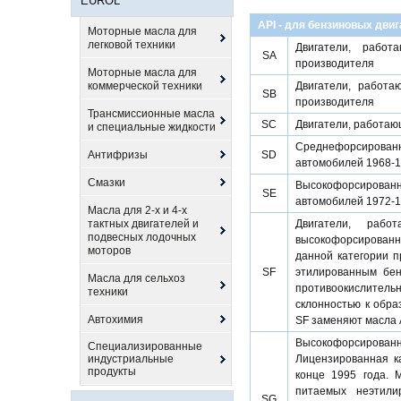
EUROL
API - для бензиновых дви
Моторные масла для
легковой техники
Двигатели, работ
SA
производителя
Моторные масла для
коммерческой техники
Двигатели, работа
SB
производителя
Трансмиссионные масла
SC
Двигатели, работаю
и специальные жидкости
Среднефорсирован
Антифризы
SD
автомобилей 1968-1
Смазки
Высокофорсирован
SE
автомобилей 1972-1
Масла для 2-х и 4-х
тактных двигателей и
Двигатели, раб
подвесных лодочных
высокофорсированн
моторов
данной категории 
SF
этилированным бен
Масла для сельхоз
противоокислитель
техники
склонностью к обра
Автохимия
SF заменяют масла A
Высокофорсированны
Специализированные
индустриальные
Лицензированная к
продукты
конце 1995 года. 
питаемых неэтили
SG