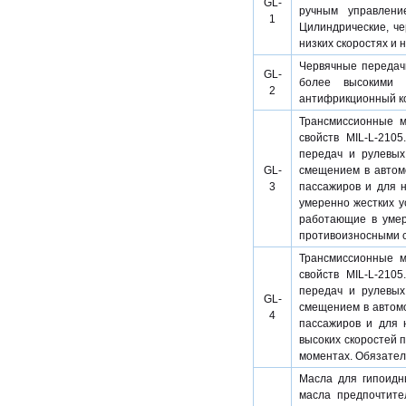
GL-
ручным управлени
1
Цилиндрические, ч
низких скоростях и н
Червячные передачи
GL-
более высокими 
2
антифрикционный к
Трансмиссионные м
свойств MIL-L-210
передач и рулевых
GL-
смещением в автомо
3
пассажиров и для 
умеренно жестких у
работающие в умер
противоизносными с
Трансмиссионные м
свойств MIL-L-210
передач и рулевых
GL-
смещением в автомо
4
пассажиров и для 
высоких скоростей 
моментах. Обязате
Масла для гипоидн
масла предпочтите