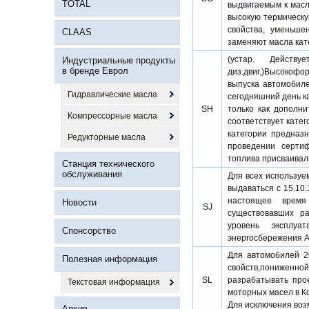
TOTAL
выдвигаемым к масл
высокую термическу
свойства, уменьше
CLAAS
заменяют масла кате
(устар. Дейст
Индустриальные продукты
в бренде Еврол
диз.двиг.)Высокофо
выпуска автомобиле
Гидравлические масла
сегодняшний день к
SH
только как дополни
Компрессорные масла
соответствует катег
категории предназ
Редукторные масла
проведении сертиф
топлива присваивали
Станция технического
обслуживания
Для всех используем
выдаваться с 15.10
настоящее время
Новости
SJ
существовавших ра
уровень эксплуа
Спонсорство
энергосбережения A
Для автомобилей 2
Полезная информация
свойств,пониженн
SL
разрабатывать про
Текстовая информация
моторных масел в Ко
Для исключения возм
Архив