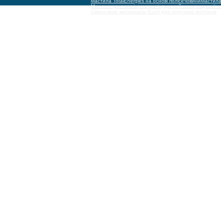
Мастила TotalEnergies на основі полісечовини
Мастила 
Мастило для тросів, ланцюгів, дверей авто, садової т
Смазочные материалы Eurol для лодочных моторов