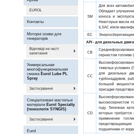
Для всех автомобил
EUROL
Обладает улучшенны
SM
износа и эксплуат
Контакты
Некоторые масла из
ILSAC и/или квалиф
Моторні оливи для
EC
Энергосберегающие
генераторів
API - для дизельных двиг
Відповіді на часті
Среднефорсированн
CB
запитання
сернистом топливе 
Высокофорсированн
Универсальная
тяжелых условиях (Г
многофункциональная
для дизельных дв
смазка
Eurol Lube PL
CC
Spray
турбонаддувом, ра
большой мощности
Застосування
присадки предотвра
Высокофорсированн
Спеціалізовані мастильні
высокосернистом то
матеріали
Eurol Specialty
году. Типичная ка
(технологія SYNGIS)
CD
которых требуется 
применение топл
Застосування
предотвращающие 
подшипники от корр
Eurol