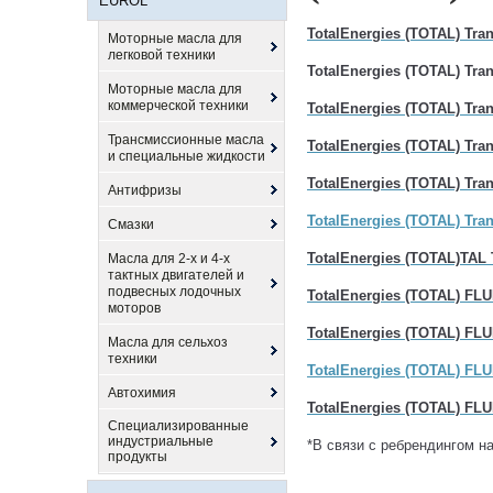
EUROL
TotalEnergies (TOTAL) Tra
Моторные масла для
легковой техники
TotalEnergies (TOTAL) Tra
Моторные масла для
коммерческой техники
TotalEnergies (TOTAL) Tr
Трансмиссионные масла
TotalEnergies (TOTAL) Tr
и специальные жидкости
TotalEnergies (TOTAL) Tr
Антифризы
TotalEnergies (TOTAL) Tr
Смазки
TotalEnergies (TOTAL)TAL
Масла для 2-х и 4-х
тактных двигателей и
подвесных лодочных
TotalEnergies (TOTAL) FL
моторов
TotalEnergies (TOTAL) FL
Масла для сельхоз
техники
TotalEnergies (TOTAL) FL
Автохимия
TotalEnergies (TOTAL) FL
Специализированные
индустриальные
*В связи с ребрендингом н
продукты