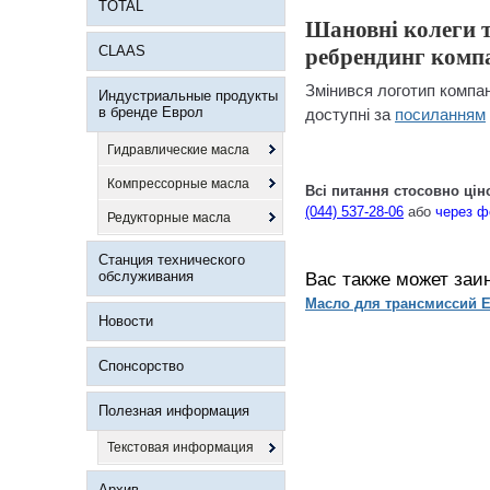
TOTAL
Шановні колеги т
CLAAS
ребрендинг компан
Змінився логотип компан
Индустриальные продукты
в бренде Еврол
доступні за
посиланням
Гидравлические масла
Компрессорные масла
Всі питання стосовно цін
(044) 537-28-06
або
через ф
Редукторные масла
Станция технического
обслуживания
Вас также может заи
Масло для трансмиссий E
Новости
Спонсорство
Полезная информация
Текстовая информация
Архив