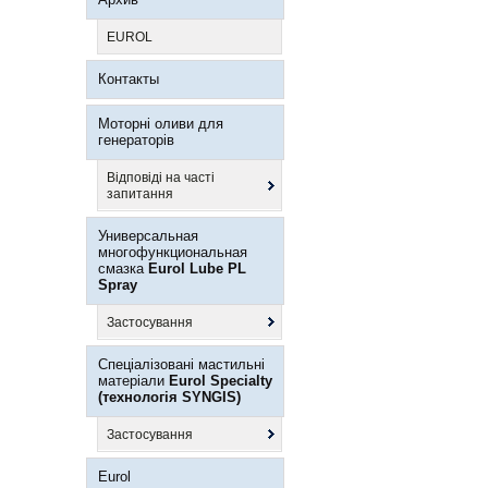
EUROL
Контакты
Моторні оливи для
генераторів
Відповіді на часті
запитання
Универсальная
многофункциональная
смазка
Eurol Lube PL
Spray
Застосування
Спеціалізовані мастильні
матеріали
Eurol Specialty
(технологія SYNGIS)
Застосування
Eurol