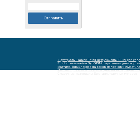
Індустріальні оливи TotalEnergies
Оливи Eurol для садо
Eurol з технологією SynGIS
Моторні оливи для спорти
Мастила TotalEnergies на основі полісечовини
Мастила 
Мастило для тросів, ланцюгів, дверей авто, садової т
Смазочные материалы Eurol для лодочных моторов