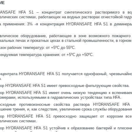
ИЕ
ANSAFE HFA S1 – концентрат синтетического растворимого в в
влических системах, работающих на водных растворах огнестойкой гидр
а применения: 3% -я концентрация HYDRANSAFE HFA S1 в деминерал
влическое оборудование, работающее в зоне возможного пожарного 
вальных печах и прокатных цехах в стальной промышленности, в горном
зон рабочих температур: от +5ºC до 55ºC.
ендуемая температура хранения: от +5ºC до +50ºC.
нцентрата HYDRANSAFE HFA S1 получается однофазный, чрезвычайно 
.
вор HYDRANSAFE HFA S1 имеет превосходные фильтрующие свойства.
вор HYDRANSAFE HFA S1 имеет очень низкую тенденцию к вспенивае
омерами, используемыми в гидравлических устройствах типа HFA.
осходные противоизносные свойства раствора HYDRANSAFE HFA 
шение трения, и, как следствие, увеличение срока службы оборудовани
вор HYDRANSAFE HFA S1 превосходно защищает от коррозии все
влических системах.
вор HYDRANSAFE HFA S1 устойчив к образованию бактерий и плесен