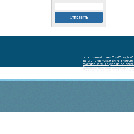
Індустріальні оливи TotalEnergies
Ол
Eurol з технологією SynGIS
Моторні
Мастила TotalEnergies на основі п
Мастило для тросів, ланцюгів, двер
Смазочные материалы Eurol для 