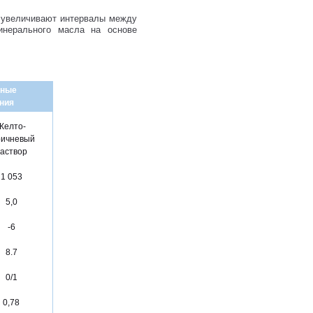
з увеличивают интервалы между
инерального масла на основе
чные
ния
Желто-
ричневый
аствор
1 053
5,0
-6
8.7
0/1
0,78