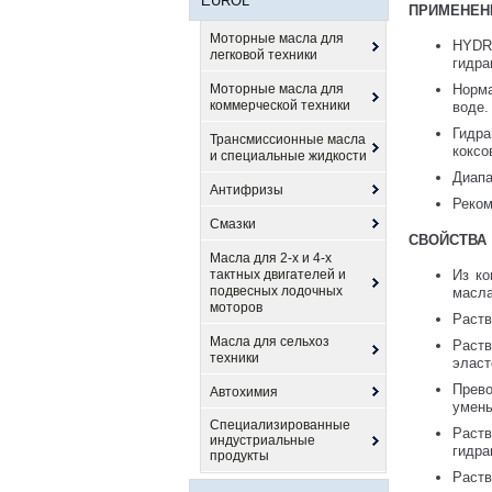
EUROL
ПРИМЕНЕН
Моторные масла для
HYDR
легковой техники
гидра
Моторные масла для
Норм
коммерческой техники
воде.
Гидра
Трансмиссионные масла
коксо
и специальные жидкости
Диапа
Антифризы
Реком
Смазки
СВОЙСТВА
Масла для 2-х и 4-х
тактных двигателей и
Из ко
подвесных лодочных
масла
моторов
Раст
Масла для сельхоз
Раст
техники
эласт
Прев
Автохимия
умень
Специализированные
Раст
индустриальные
гидра
продукты
Раст