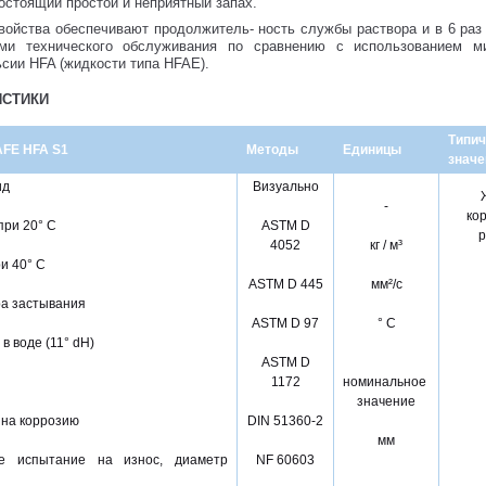
остоящий простой и неприятный запах.
войства обеспечивают продолжитель- ность службы раствора и в 6 ра
ами технического обслуживания по сравнению с использованием м
сии HFA (жидкости типа HFAE).
ИСТИКИ
Типи
FE HFA S1
Методы
Единицы
значе
ид
Визуально
-
ко
при 20° C
ASTM D
р
4052
кг / м³
и 40° C
ASTM D 445
мм²/с
а застывания
ASTM D 97
° C
в воде (11° dH)
ASTM D
1172
номинальное
значение
на коррозию
DIN 51360-2
мм
ое испытание на износ, диаметр
NF 60603