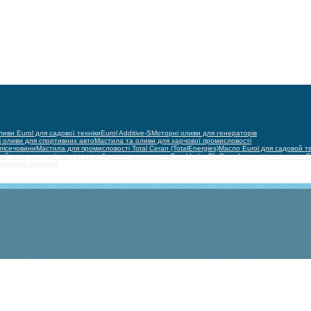
иви Eurol для садової техніки
Eurol Additive-S
Моторні оливи для генераторів
 оливи для спортивних авто
Мастила та оливи для харчової промисловості
олісечовини
Мастила для промисловості Total Ceran (TotalEnergies)
Масло Eurol для садовой т
ей авто, садової техніки та побутових застосувань
Eurol Lube PL Spray
Індустріальні оливи E
лодочных моторов