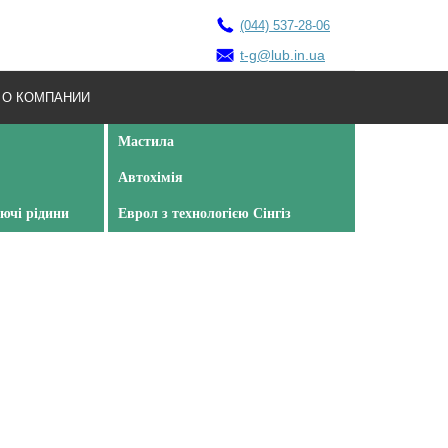
(044) 537-28-06
t-g@lub.in.ua
О КОМПАНИИ
Мастила
Автохімія
ючі рідини
Еврол з технологією Сінгіз