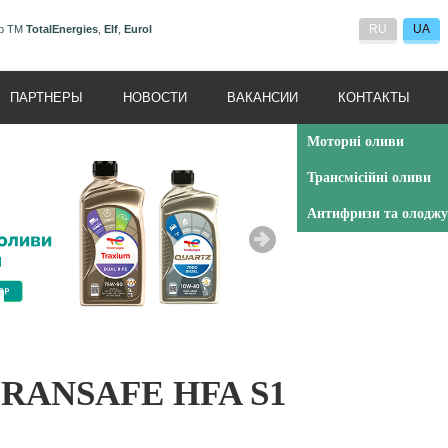
RU
UA
ор ТМ
TotalEnergies
,
Elf
,
Eurol
ПАРТНЕРЫ
НОВОСТИ
ВАКАНСИИ
КОНТАКТЫ
Моторні оливи
Трансмісійні оливи
Антифризи та олоджу
RANSAFE HFA S1