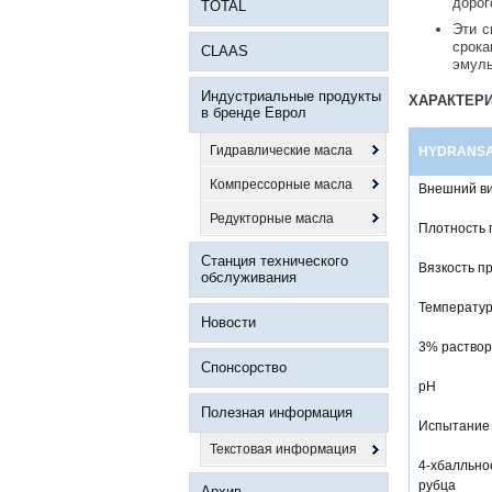
дорог
TOTAL
Эти с
срок
CLAAS
эмуль
Индустриальные продукты
ХАРАКТЕР
в бренде Еврол
Гидравлические масла
HYDRANSA
Компрессорные масла
Внешний в
Редукторные масла
Плотность 
Станция технического
Вязкость пр
обслуживания
Температур
Новости
3% раствор 
Спонсорство
pH
Полезная информация
Испытание 
Текстовая информация
4-хбалльн
рубца
Архив