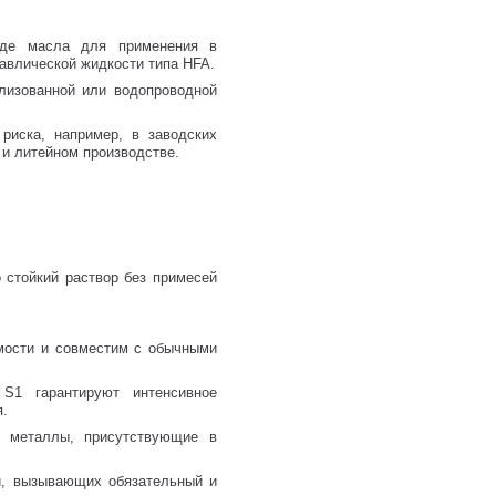
оде масла для применения в
авлической жидкости типа HFA.
изованной или водопроводной
риска, например, в заводских
 и литейном производстве.
стойкий раствор без примесей
мости и совместим с обычными
S1 гарантируют интенсивное
я.
 металлы, присутствующие в
и, вызывающих обязательный и