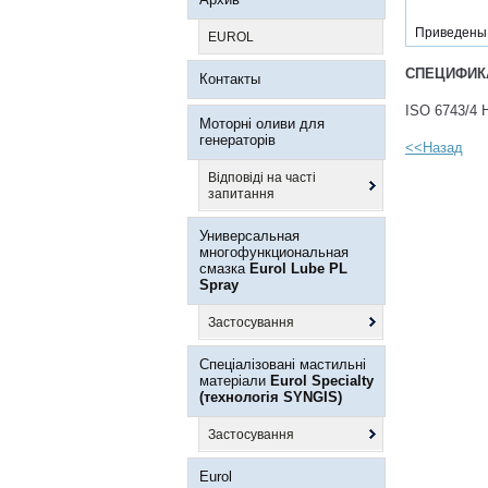
Приведены
EUROL
СПЕЦИФИК
Контакты
ISO 6743/4 
Моторні оливи для
генераторів
<<Назад
Відповіді на часті
запитання
Универсальная
многофункциональная
смазка
Eurol Lube PL
Spray
Застосування
Спеціалізовані мастильні
матеріали
Eurol Specialty
(технологія SYNGIS)
Застосування
Eurol