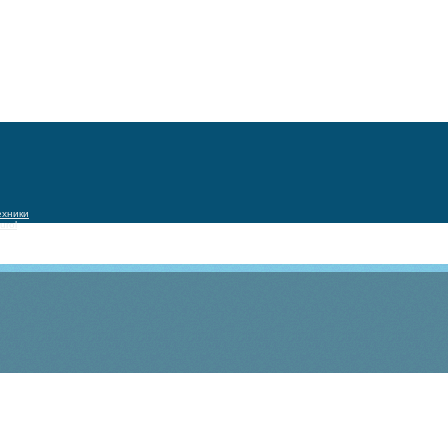
ехники
urol